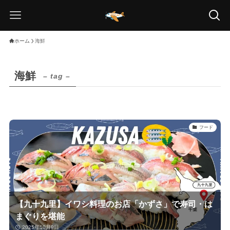
ホーム
海鮮
海鮮
– tag –
フード
【九十九里】イワシ料理のお店「かずさ」で寿司・は
まぐりを堪能
2025年10月9日