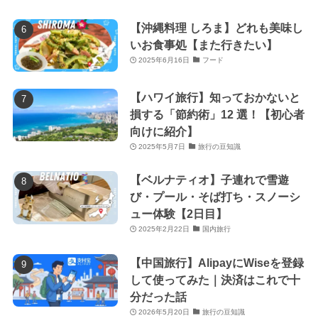
【沖縄料理 しろま】どれも美味し
いお食事処【また行きたい】
2025年6月16日
フード
【ハワイ旅行】知っておかないと
損する「節約術」12 選！【初心者
向けに紹介】
2025年5月7日
旅行の豆知識
【ベルナティオ】子連れで雪遊
び・プール・そば打ち・スノーシ
ュー体験【2日目】
2025年2月22日
国内旅行
【中国旅行】AlipayにWiseを登録
して使ってみた｜決済はこれで十
分だった話
2026年5月20日
旅行の豆知識