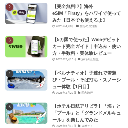
【完全無料!?】海外
eSIM「Firsty」をハワイで使って
みた【日本でも使えるよ】
2025年4月8日
旅行の豆知識
【5カ国で使った】Wiseデビット
カード完全ガイド｜申込み・使い
方・手数料・実体験レビュー
2026年5月15日
旅行の豆知識
【ベルナティオ】子連れで雪遊
び・プール・そば打ち・スノーシ
ュー体験【1日目】
2025年2月22日
国内旅行
【ホテル日航アリビラ】「海」と
「プール」と「グランドメルキュ
ール」を楽しんでみた
2025年6月18日
スポット