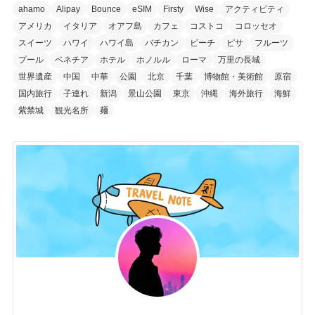
ahamo
Alipay
Bounce
eSIM
Firsty
Wise
アクティビティ
アメリカ
イタリア
オアフ島
カフェ
コストコ
コロッセオ
スイーツ
ハワイ
ハワイ島
バチカン
ビーチ
ピサ
フルーツ
プール
ベネチア
ホテル
ホノルル
ローマ
万里の長城
世界遺産
中国
中華
公園
北京
千葉
博物館・美術館
原宿
国内旅行
子連れ
新潟
景山公園
東京
沖縄
海外旅行
海鮮
紫禁城
観光名所
麺