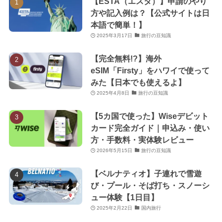
【ESTA（エスタ）】申請のやり
方や記入例は？【公式サイトは日
本語で簡単！】
2025年3月17日
旅行の豆知識
【完全無料!?】海外
eSIM「Firsty」をハワイで使って
みた【日本でも使えるよ】
2025年4月8日
旅行の豆知識
【5カ国で使った】Wiseデビット
カード完全ガイド｜申込み・使い
方・手数料・実体験レビュー
2026年5月15日
旅行の豆知識
【ベルナティオ】子連れで雪遊
び・プール・そば打ち・スノーシ
ュー体験【1日目】
2025年2月22日
国内旅行