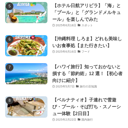
【ホテル日航アリビラ】「海」と
「プール」と「グランドメルキュ
ール」を楽しんでみた
2025年6月18日
スポット
【沖縄料理 しろま】どれも美味し
いお食事処【また行きたい】
2025年6月16日
フード
【ハワイ旅行】知っておかないと
損する「節約術」12 選！【初心者
向けに紹介】
2025年5月7日
旅行の豆知識
【ベルナティオ】子連れで雪遊
び・プール・そば打ち・スノーシ
ュー体験【2日目】
2025年2月22日
国内旅行