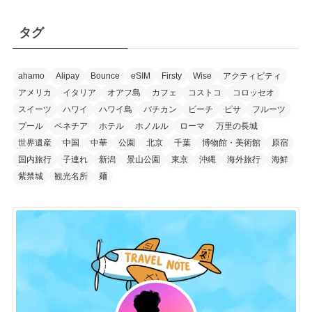
タグ
ahamo
Alipay
Bounce
eSIM
Firsty
Wise
アクティビティ
アメリカ
イタリア
オアフ島
カフェ
コストコ
コロッセオ
スイーツ
ハワイ
ハワイ島
バチカン
ビーチ
ピサ
フルーツ
プール
ベネチア
ホテル
ホノルル
ローマ
万里の長城
世界遺産
中国
中華
公園
北京
千葉
博物館・美術館
原宿
国内旅行
子連れ
新潟
景山公園
東京
沖縄
海外旅行
海鮮
紫禁城
観光名所
麺