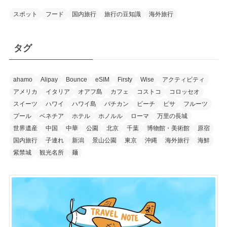
スポット
フード
国内旅行
旅行の豆知識
海外旅行
タグ
ahamo
Alipay
Bounce
eSIM
Firsty
Wise
アクティビティ
アメリカ
イタリア
オアフ島
カフェ
コストコ
コロッセオ
スイーツ
ハワイ
ハワイ島
バチカン
ビーチ
ピサ
フルーツ
プール
ベネチア
ホテル
ホノルル
ローマ
万里の長城
世界遺産
中国
中華
公園
北京
千葉
博物館・美術館
原宿
国内旅行
子連れ
新潟
景山公園
東京
沖縄
海外旅行
海鮮
紫禁城
観光名所
麺