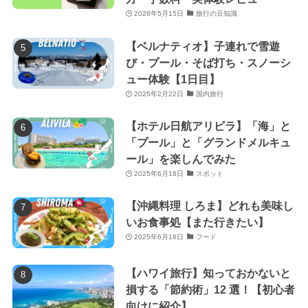
2026年5月15日
旅行の豆知識
【ベルナティオ】子連れで雪遊
び・プール・そば打ち・スノーシ
ュー体験【1日目】
2025年2月22日
国内旅行
【ホテル日航アリビラ】「海」と
「プール」と「グランドメルキュ
ール」を楽しんでみた
2025年6月18日
スポット
【沖縄料理 しろま】どれも美味し
いお食事処【また行きたい】
2025年6月16日
フード
【ハワイ旅行】知っておかないと
損する「節約術」12 選！【初心者
向けに紹介】