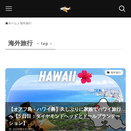
ホーム
海外旅行
海外旅行
– tag –
海外旅行
【オアフ島・ハワイ島】久しぶりに家族でハワイ旅行
へ【5 日目：ダイヤモンドヘッドとドールプランテー
ション】
2025年4月26日