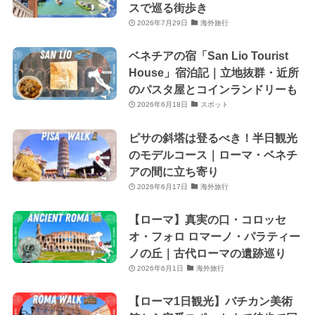
スで巡る街歩き
2026年7月29日
海外旅行
ベネチアの宿「San Lio Tourist
House」宿泊記｜立地抜群・近所
のパスタ屋とコインランドリーも
2026年6月18日
スポット
ピサの斜塔は登るべき！半日観光
のモデルコース｜ローマ・ベネチ
アの間に立ち寄り
2026年6月17日
海外旅行
【ローマ】真実の口・コロッセ
オ・フォロ ロマーノ・パラティー
ノの丘｜古代ローマの遺跡巡り
2026年6月1日
海外旅行
【ローマ1日観光】バチカン美術